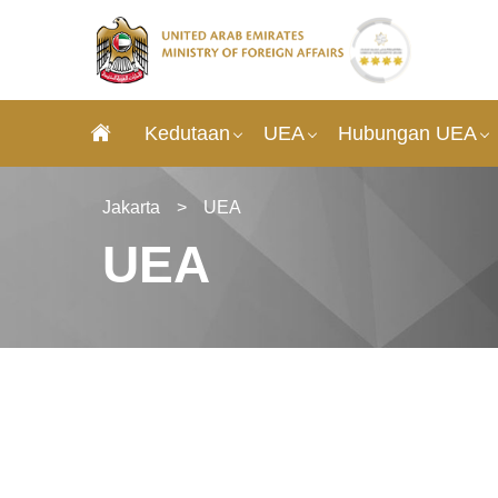
Kedutaan
UEA
Hubungan UEA
Jakarta
>
UEA
UEA