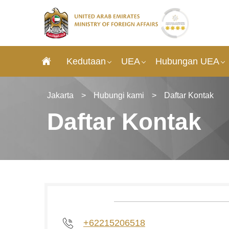
Kedutaan
UEA
Hubungan UEA
Jakarta
>
Hubungi kami
>
Daftar Kontak
Daftar Kontak
+62215206518