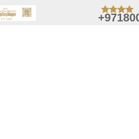
+97180
Aplicaciones 
Exteriores y 
sitio
telefono celul
 práva
er
chrany osobních údajů
A
Última actualización
Mejor visto
Soporte del navegador