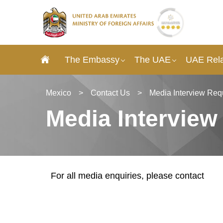
The Embassy
The UAE
UAE Rela
Mexico
>
Contact Us
>
Media Interview Req
Media Interview
For all media enquiries, please contact