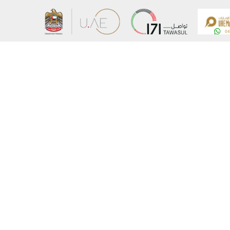
Acerca del Ministerio
Mapa del 
Autorská
Disclaim
Zásady o
Comunicarse con el Ministerio
© Derechos de autor