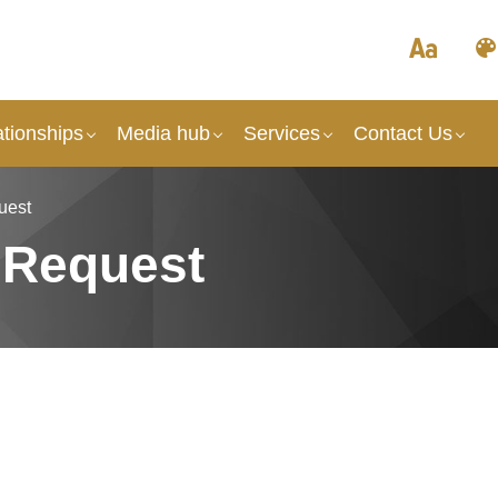
tionships
Media hub
Services
Contact Us
uest
 Request