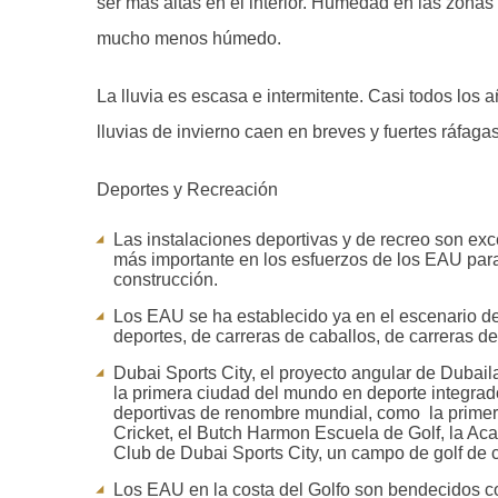
ser más altas en el interior. Humedad en las zonas 
mucho menos húmedo.
La lluvia es escasa e intermitente. Casi todos los
lluvias de invierno caen en breves y fuertes ráfag
Deportes y Recreación
Las instalaciones deportivas y de recreo son ex
más importante en los esfuerzos de los EAU para d
construcción.
Los EAU se ha establecido ya en el escenario d
deportes, de carreras de caballos, de carreras de c
Dubai Sports City, el proyecto angular de Dubail
la primera ciudad del mundo en deporte integrad
deportivas de renombre mundial, como la primer
Cricket, el Butch Harmon Escuela de Golf, la Ac
Club de Dubai Sports City, un campo de golf de 
Los EAU en la costa del Golfo son bendecidos con