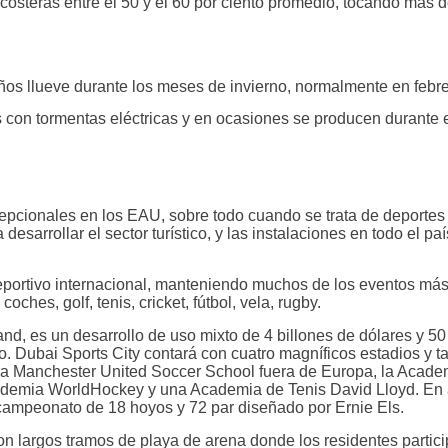
costeras entre el 50 y el 60 por ciento promedio, tocando más de
 años llueve durante los meses de invierno, normalmente en feb
as con tormentas eléctricas y en ocasiones se producen durante 
cepcionales en los EAU, sobre todo cuando se trata de deportes
esarrollar el sector turístico, y las instalaciones en todo el pa
eportivo internacional, manteniendo muchos de los eventos m
oches, golf, tenis, cricket, fútbol, vela, rugby.
and, es un desarrollo de uso mixto de 4 billones de dólares y 5
o. Dubai Sports City contará con cuatro magníficos estadios y 
a Manchester United Soccer School fuera de Europa, la Academi
ademia WorldHockey y una Academia de Tenis David Lloyd. En ab
campeonato de 18 hoyos y 72 par diseñado por Ernie Els.
 largos tramos de playa de arena donde los residentes participa