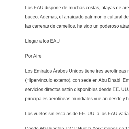
Los EAU dispone de muchas costas, playas de arena
buceo. Además, el arraigado patrimonio cultural del
las carreras de camellos, ha sido un poderoso atract
Llegar a los EAU
Por Aire
Los Emiratos Árabes Unidos tiene tres aerolíneas 
(Hipervínculo externo), con sede en Abu Dhabi, Emi
servicios directos están disponibles desde EE. UU.
principales aerolíneas mundiales vuelan desde y 
Los vuelos sin escalas de EE. UU. a los EAU varía
Desde Washington, DC y Nueva York: menos de 1