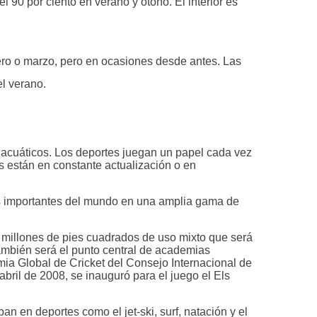
l 90 por ciento en verano y otoño. El interior es
rero o marzo, pero en ocasiones desde antes. Las
el verano.
 acuáticos. Los deportes juegan un papel cada vez
ís están en constante actualización o en
ás importantes del mundo en una amplia gama de
0 millones de pies cuadrados de uso mixto que será
también será el punto central de academias
a Global de Cricket del Consejo Internacional de
ril de 2008, se inauguró para el juego el Els
n en deportes como el jet-ski, surf, natación y el