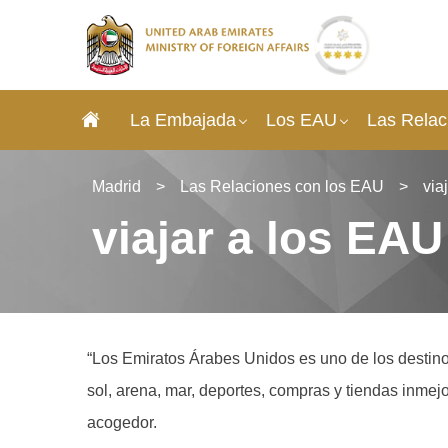
La Embajada​
Los EAU
Las Relac
Madrid
>
Las Relaciones con los EAU
>
via
viajar a los EAU
“Los Emiratos Árabes Unidos es uno de los destinos
sol, arena, mar, deportes, compras y tiendas inmejo
acogedor.