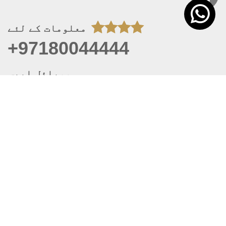
معلومات کے لئے
+97180044444
موبائل ایپس