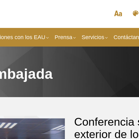
iones con los EAU
Prensa​
Servicios
Contácta
mbajada​
Conferencia s
exterior de 