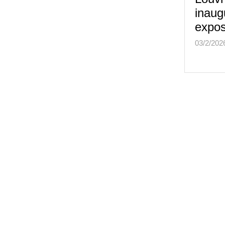
inaug
expo