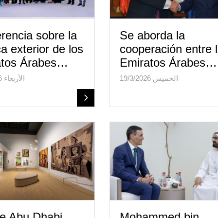
rencia sobre la
Se aborda la
ca exterior de los
cooperación entre 
atos Árabes…
Emiratos Árabes…
الخميس 19/3/2026
الأربعاء 25/3/2026
e Abu Dhabi
Mohammed bin