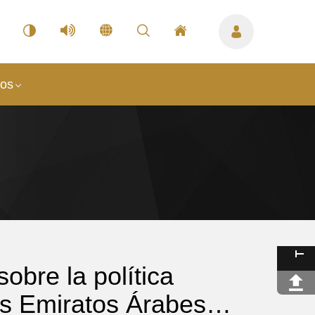
nos
obre la política
los Emiratos Árabes…