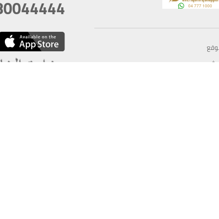
80044444
وقع
سخ
ؤولية
أغسطس 08, 2026 14:11:24
آخر تحديث
خصوصية
أفضل تصفح للموقع يتوجب أن 
كام
يدعم الموقع أحدث إصدار من متصفحات
ذية الرقمية