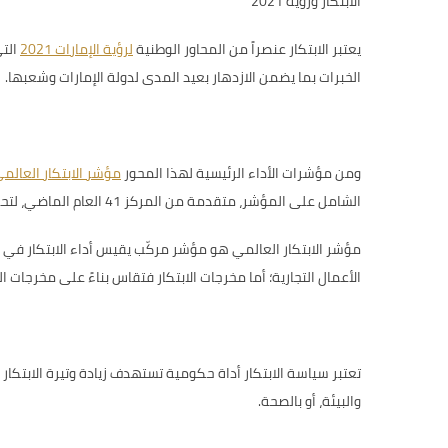
الابتكار ورؤية 2021
يعتبر الابتكار عنصراً من
المحاور الوطنية
لرؤية الإمارات 2021
الت
الخبرات بما يضمن الازدهار بعيد المدى لدولة الإمارات وشعبها.
ومن مؤشرات الأداء الرئيسية لهذا المحور
مؤشر الابتكار العالم
الشامل على المؤشر، متقدمة من المركز 41 العام الماضي، لتحقق بذلك قفزة بمقدار ستة مراكز، وتعزز موقعها ضمن بلدان الفئة العليا الأكثر ابتكاراً في الترتيب العام للمؤشر
مؤشر الابتكار العالمي هو مؤشر مركّب يقيس أداء الابتكار في ال
الأعمال التجارية؛ أما مخرجات الابتكار فتقاس بناءً على مخرجات ال
تعتبر سياسة الابتكار أداة حكومية تستهدف زيادة وتيرة الابتكا
والبيئة، أو بالصحة.