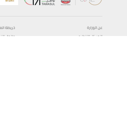
عن الوزارة
خريطة الم
الهيكل التنظيمي
حقوق الن
وعد حكومة دولة الإمارات لخدمات المستقبل
إخلاء المس
برنامج وزارة الخارجية للبعثات الدراسية
سياسة ال
وظائف
شروط وأح
بيان النفا
تواصل مع الوزارة
© حقوق النشر 2026 وزارة الخارجية