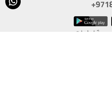
+971
تكون دقة الشاشة 1920x1080
 انترنت اكسبلورر 10.0+ ،فاير فوكس ، كروم