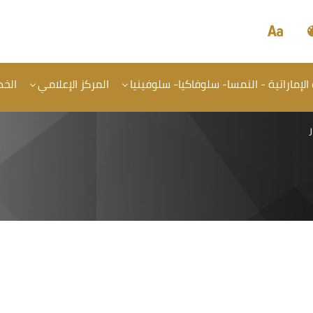
 الإماراتية - النمسا- سلوفاكيا- سلوفينيا
المركز الإعلامي
الخد
ر