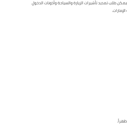
النمسا وسلوفاكيا وسلوفينيا على تأشيرة مجانية عند وصولهم لأي منفذ في دولة الإمارات لمدة أقصاها 90 يوماً، ويمكن طلب تمديد تأشيرات الزيارة والسياحة وأذونات الدخول
هراً.