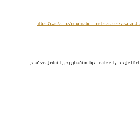
https://u.ae/ar-ae/information-and-services/visa-and-
لى مسافري الترانزيت الذين يتوقفون في مطارات الدولة لمدة لا تقل عن 8 ساعات الحصول على تأشيرة ترانزيت من المطار مدتها 96 ساعة لمزيد من المعلومات والاستفسار يرجى التواصل مع قسم