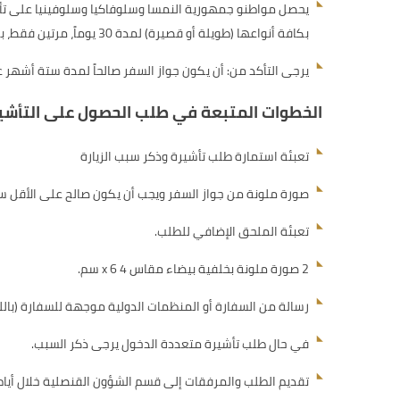
بكافة أنواعها (طويلة أو قصيرة) لمدة 30 يوماً، مرتين فقط، بصرف النظر عن المدة الأساسية للتأشيرة الأصلية، ودون الحاجة إلى مغادرة دولة الإمارات.
يرجى التأكد من: أن يكون جواز السفر صالحاً لمدة ستة أشهر ع
الخطوات المتبعة في طلب الحصول على التأشي
تعبئة استمارة طلب تأشيرة وذكر سبب الزيارة
صورة ملونة من جواز السفر ويجب أن يكون صالح على الأقل س
تعبئة الملحق الإضافي للطلب.
2 صورة ملونة بخلفية بيضاء مقاس 4 x 6 سم.
رسالة من السفارة أو المنظمات الدولية موجهة للسفارة (باللغة 
في حال طلب تأشيرة متعددة الدخول يرجى ذكر السبب.
تقديم الطلب والمرفقات إلى قسم الشؤون القنصلية خلال أيام 