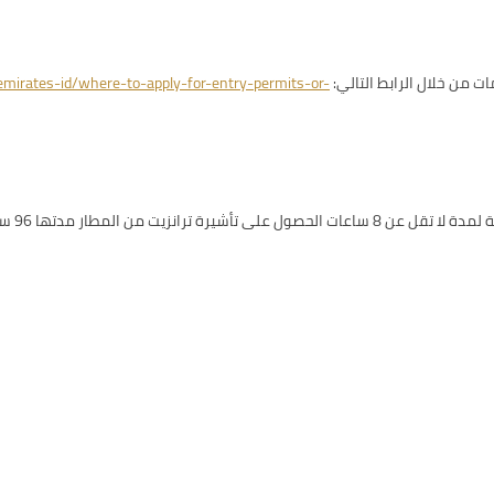
 من خلال الرابط التالي:
emirates-id/where-to-apply-for-entry-permits-or-
يتوجب ع