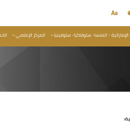
 الإماراتية - النمسا- سلوفاكيا- سلوفينيا
المركز الإعلامي
الخد
ة: