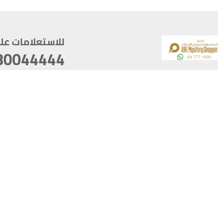
للاستعلامات على م
80044444
وقع
سخ
ؤولية
أغسطس 07, 2026 22:03:50
آخر تحديث
خصوصية
أفضل تصفح للموقع يتوجب أن 
كام
يدعم الموقع أحدث إصدار من متصفحات
ذية الرقمية