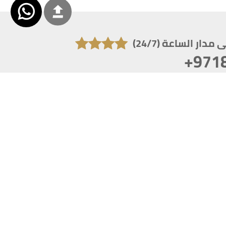
دار الساعة (24/7)
+971
تكون دقة الشاشة 1920x1080
 انترنت اكسبلورر 10.0+ ،فاير فوكس ، كروم