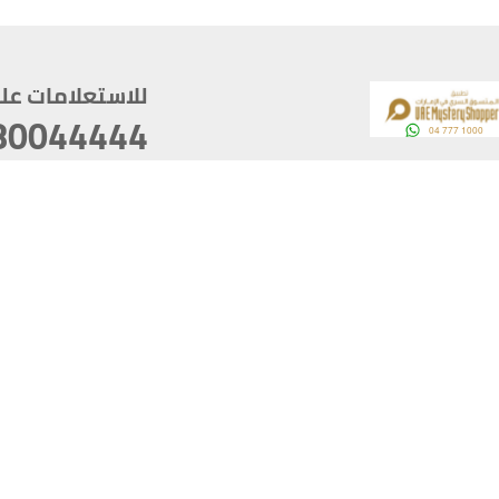
للاستعلامات على م
80044444
وقع
سخ
ؤولية
أغسطس 06, 2026 23:37:54
آخر تحديث
خصوصية
أفضل تصفح للموقع يتوجب أن 
كام
يدعم الموقع أحدث إصدار من متصفحات
ذية الرقمية