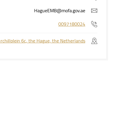
HagueEMB@mofa.gov.ae
0097180024
rchillplein 6c, the Hague, the Netherlands