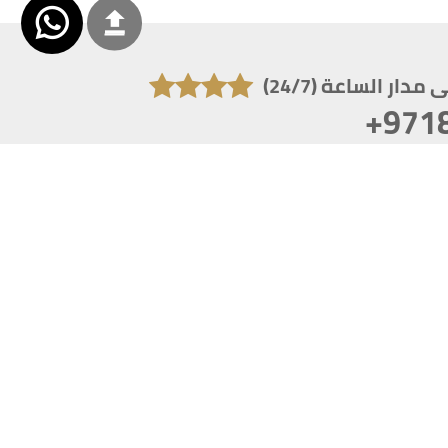
دار الساعة (24/7)
+971
تكون دقة الشاشة 1920x1080
 انترنت اكسبلورر 10.0+ ،فاير فوكس ، كروم