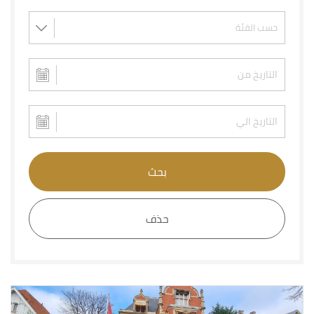
بحث
حذف