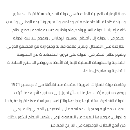
دولة الإمارات العربية المتحدة هي دولة اتحادية مستقلة، ذات دستور
وسيادة كاملة. للاتحاد عاصمته، وعلمه، وشعاره، ونشيده الوطني. وشعب
كافة إمارات الدولة السبع واحد، ولمواطنيه جنسية واحدة. يخضع نظام
الحكم في الدولة إلى أحكام الدستور الإماراتي، وتقوم سياسة الدولة
الخارجية على الاعتدال، وتعزيز علاقة فعالة ومتوازنة مع المجتمع الدولي.
ويقوم نظام الحكم في الدولة على توزيع الاختصاصات بين الحكومة
الاتحادية والحكومات المحلية للإمارات الأعضاء. ويوضح الدستور السلطات
الاتحادية ومهام كل منها.
وقامت دولة الامارات العربية المتحدة منذ نشأتها في 2 ديسمبر 1971
بوضع دستور مؤقت لها، ما لبث أن تحول إلى دستور دائم بعدما أثبتت
الدولة الاتحادية استقرارها ونجاحها والتزامها بسياسة معتدلة، وتحقيقها
لتحولات حضارية ومنجزات عملاقة على الصعيدين المحلي والاقليمي
والدولي، وتوفيرها للمزيد من الرفعة والرقي لشعب الاتحاد، لتكون بذلك
من أنجح التجارب الوحدوية في التاريخ المعاصر.