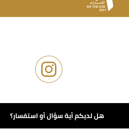
و
هل لديكم أية سؤال أو استفسار؟