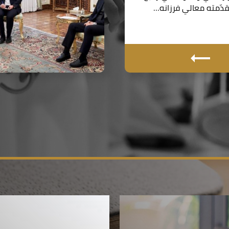
دّمته معالي فرزانه…