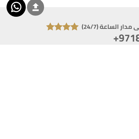
دار الساعة (24/7)
+971
تكون دقة الشاشة 1920x1080
 انترنت اكسبلورر 10.0+ ،فاير فوكس ، كروم