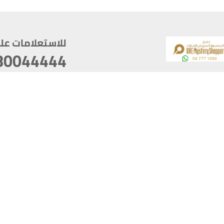
للاستعلامات على م
80044444
وقع
سخ
ؤولية
أغسطس 06, 2026 23:37:54
آخر تحديث
خصوصية
أفضل تصفح للموقع يتوجب أن 
كام
يدعم الموقع أحدث إصدار من متصفحات
ذية الرقمية