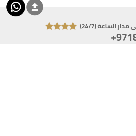
دار الساعة (24/7)
+971
تكون دقة الشاشة 1920x1080
 انترنت اكسبلورر 10.0+ ،فاير فوكس ، كروم