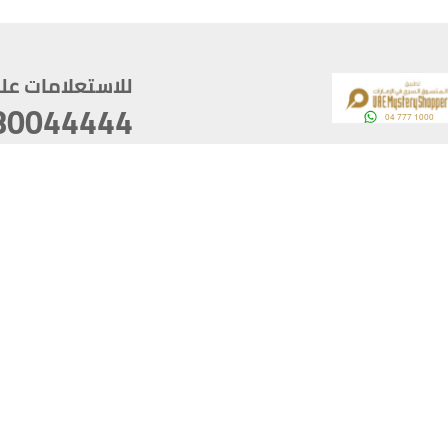
للاستعلامات على م
80044444
وقع
سخ
ؤولية
أغسطس 06, 2026 23:37:54
آخر تحديث
خصوصية
أفضل تصفح للموقع يتوجب أن 
كام
يدعم الموقع أحدث إصدار من متصفحات
ذية الرقمية