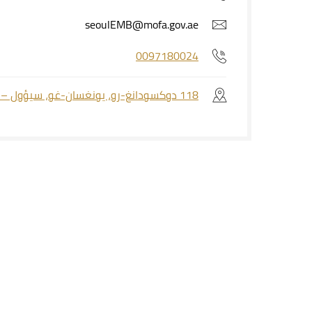
seoulEMB@mofa.gov.ae
0097180024
118 دوكسودانغ-رو، يونغسان-غو، سيؤول – جمهورية كوريا