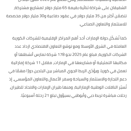
الشقيقان على شراكة ثنائية بقيمة 65 مليار دولار لمشاريع مشتركة،
تتضمّن أكثر من 35 مليار دولار في عقود دفاعية و30 مليار دولار مخصصة
للاستثمار والتعاون الصناعي.
كما تُشكّل دولة الإمارات أحد أهم المراكز الإقليمية للشركات الكورية
العاملة في الشرق الأوسط؛ ومع توسّع التعاون الاقتصادي ازداد عدد
الشركات الكورية، فبلغ عام 2025 نحو 178 شركة تمارس أنشطتها أو
مكاتبها التمثيلية أو مشاريعها في الإمارات، مقابل 11 شركة إماراتية
تعمل في كوريا. ويؤدّي الربط الجوي المباشر بين البلدين دورًا مهمًا في
دعم التجارة والاستثمار والسياحة وسفر الأعمال والتعاون المؤسسي، إذ
تُسيّر الناقلات الوطنية الإماراتية، ومنها طيران الإمارات والاتحاد للطيران،
رحلات مباشرة تربط دبي وأبوظبي بسيؤول تبلغ 21 رحلة أسبوعيًا.