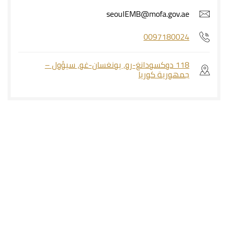
seoulEMB@mofa.gov.ae
0097180024
118 دوكسودانغ-رو، يونغسان-غو، سيؤول –
جمهورية كوريا