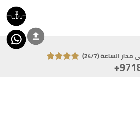
دار الساعة (24/7)
+971
تكون دقة الشاشة 1920x1080
 انترنت اكسبلورر 10.0+ ،فاير فوكس ، كروم