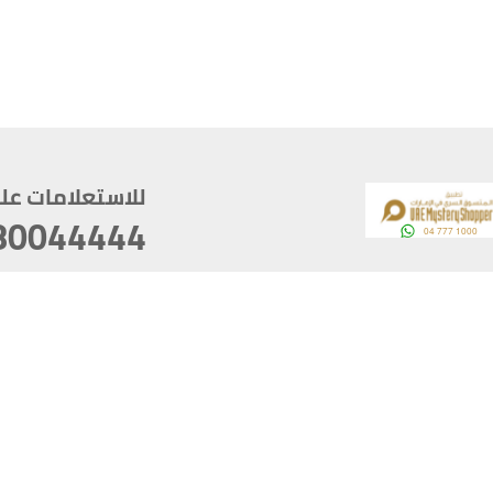
للاستعلامات على م
80044444
وقع
سخ
ؤولية
أغسطس 06, 2026 23:37:54
آخر تحديث
خصوصية
أفضل تصفح للموقع يتوجب أن 
كام
يدعم الموقع أحدث إصدار من متصفحات