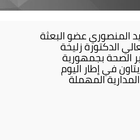
د المنصوري عضو البعثة
لي الدكتورة زليخة
ر الصحة بجمهورية
تاون في إطار اليوم
المدارية المهملة