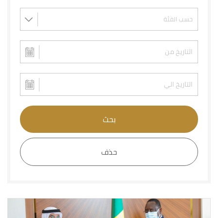
بحث
حذف