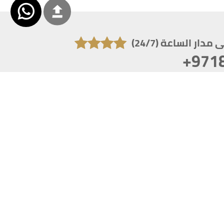
دار الساعة (24/7)
+971
تكون دقة الشاشة 1920x1080
 انترنت اكسبلورر 10.0+ ،فاير فوكس ، كروم