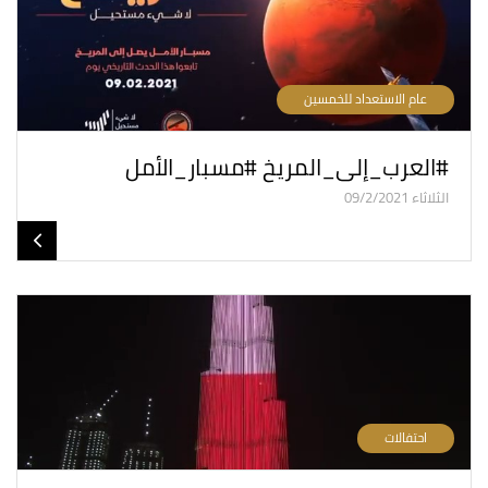
عام الاستعداد للخمسين
#العرب_إلى_المريخ #مسبار_الأمل
الثلاثاء 09/2/2021
احتفالات