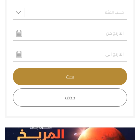
بحث
حذف