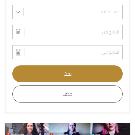
بحث
حذف