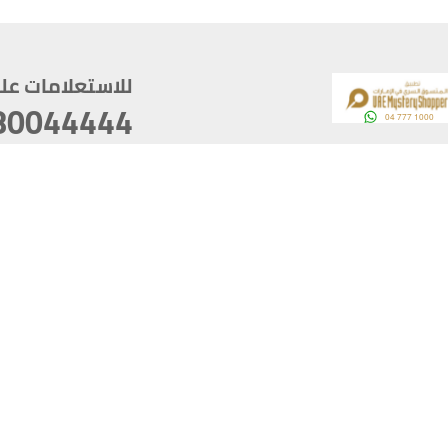
للاستعلامات على م
80044444
وقع
سخ
ؤولية
أغسطس 06, 2026 23:37:54
آخر تحديث
خصوصية
أفضل تصفح للموقع يتوجب أن 
كام
يدعم الموقع أحدث إصدار من متصفحات
ذية الرقمية