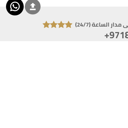
دار الساعة (24/7)
+971
تكون دقة الشاشة 1920x1080
 انترنت اكسبلورر 10.0+ ،فاير فوكس ، كروم