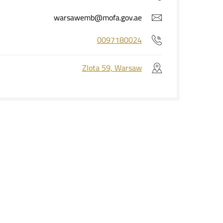
warsawemb@mofa.gov.ae
0097180024
Zlota 59, Warsaw