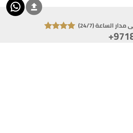
دار الساعة (24/7)
+971
تكون دقة الشاشة 1920x1080
 انترنت اكسبلورر 10.0+ ،فاير فوكس ، كروم