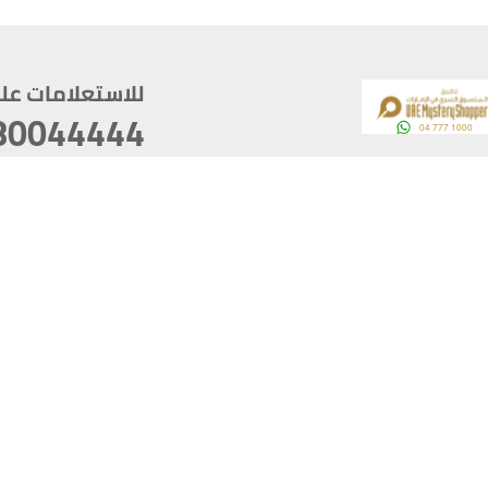
للاستعلامات على م
80044444
وقع
سخ
ؤولية
أغسطس 06, 2026 21:26:53
آخر تحديث
خصوصية
أفضل تصفح للموقع يتوجب أن 
كام
يدعم الموقع أحدث إصدار من متصفحات
ذية الرقمية