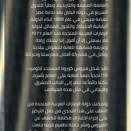
العلاقة المهمة والتاريخية. ونظراً للتحول
السريع في دولة اليابان بعد بداية عصر
نهضة مييجي في عام 1868 (بناء الدولة
اليابانية الحديثة)، والتحول المماثل لدولة
الإمارات العربية المتحدة منذ العام 1971،
فلا يسعني إلا أن أقول إننا نمتلك إرادة
وعزيمة مشابهة للغاية للنهوض ببلدينا
ونأمل في مشاركة أفضل ممارستنا وخبراتنا.
لقد شكل فيروس كورونا المستجد (كوفيد -
19) تحدياً صعباً للغاية على العالم بأسره،
لكننا دائماً ما ننظر إلى الجانب المشرق
والإيجابي في مثل هذه المواقف.
وتمكنت دولة الإمارات العربية المتحدة من
التغلب على هذا التحدي من خلال التركيز
على إجراء اختبارات مكثفة للكشف عن
الفيروس ونشر حملة تطعيم قوية جلعت