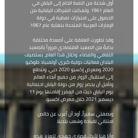
أول شحنة من النفط الخام إلى اليابان في
العام 1961. وتمكنت الشركات اليابانية من
الحصول على امتيازات نفطية في دولة
الإمارات العربية المتحدة بنهاية عام 1967.
وقد تطورت العلاقة على أصعدة مختلفة
بدايةً من الصعيد الاقتصادي مروراً بالصعيد
الثقافي والفضاء. وخلال هذا العام، يستضيف
البلدان فعاليات دولية كبرى: أولمبياد طوكيو
2020 ومعرض إكسبو 2020 دبي. ونتطلع
إلى استقبال الزوار من جميع أنحاء العالم
ونأمل أن يحضر زوار من دولة اليابان احتفالية
يوم اليابان حيث من المقرر إقامتها يوم 11
ديسمبر 2021 خلال معرض اكسبو.
وبصفتي سفيراً، أود أن أعرب عن خالص
امتناني لقيادة وشعب بلدينا.
وأنا هنا لأبذل قصارى جهدي لتعزيز هذه