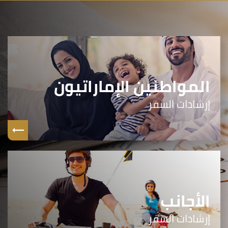
المواطنين الإماراتيون
إرشادات السفر
الأجانب
إرشادات السفر