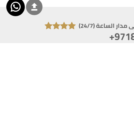
دار الساعة (24/7)
+971
تكون دقة الشاشة 1920x1080
 انترنت اكسبلورر 10.0+ ،فاير فوكس ، كروم