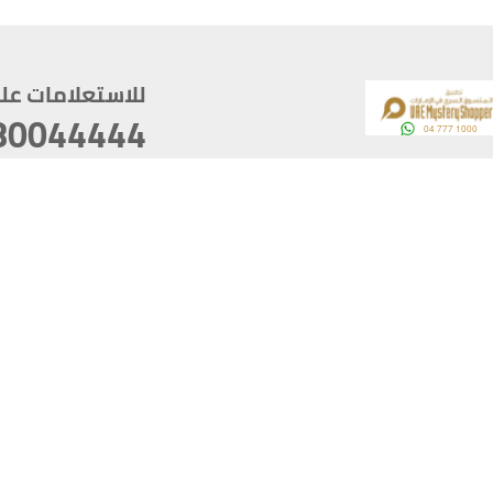
للاستعلامات على م
80044444
وقع
سخ
ؤولية
أغسطس 07, 2026 22:03:50
آخر تحديث
خصوصية
أفضل تصفح للموقع يتوجب أن 
كام
يدعم الموقع أحدث إصدار من متصفحات
ذية الرقمية