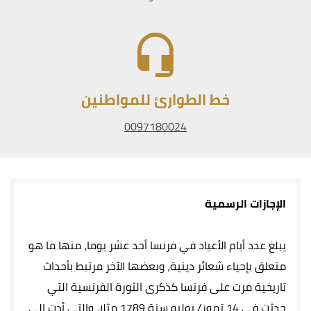
خط الطوارئ للمواطنين
0097180024
الإجازات الرسمية
يبلغ عدد أيام الأعياد في فرنسا أحد عشر يوما، منها ما هو
متعلق بإحياء شعائر دينية، وبعضها الآخر مرتبط بأحداث
تاريخية مرت على فرنسا كذكرى الثورة الفرنسية التي
حدثت في 14 تموز/ يوليو سنة 1789 مثلا، والتي أدت إلى