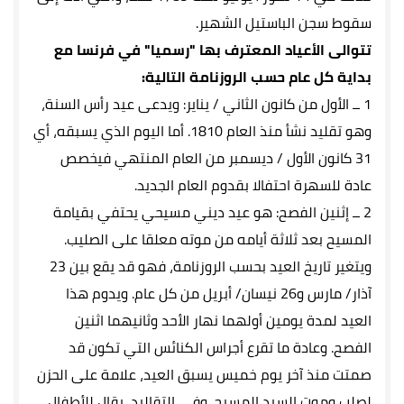
سقوط سجن الباستيل الشهير.
تتوالى الأعياد المعترف بها "رسميا" في فرنسا مع
بداية كل عام حسب الروزنامة التالية:
1 ــ الأول من كانون الثاني / يناير: ويدعى عيد رأس السنة،
وهو تقليد نشأ منذ العام 1810. أما اليوم الذي يسبقه، أي
31 كانون الأول / ديسمبر من العام المنتهي فيخصص
عادة للسهرة احتفالا بقدوم العام الجديد.
2 ــ إثنين الفصح: هو عيد ديني مسيحي يحتفي بقيامة
المسيح بعد ثلاثة أيامه من موته معلقا على الصليب.
ويتغير تاريخ العيد بحسب الروزنامة، فهو قد يقع بين 23
آذار/ مارس و26 نيسان/ أبريل من كل عام. ويدوم هذا
العيد لمدة يومين أولهما نهار الأحد وثانيهما اثنين
الفصح. وعادة ما تقرع أجراس الكنائس التي تكون قد
صمتت منذ آخر يوم خميس يسبق العيد، علامة على الحزن
لصلب وموت السيد المسيح. وفي التقاليد، يقال للأطفال