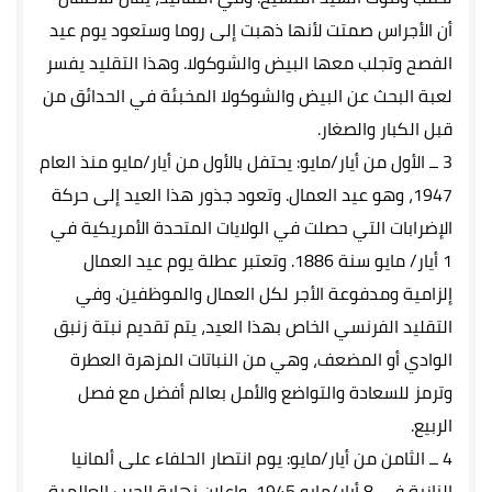
أن الأجراس صمتت لأنها ذهبت إلى روما وستعود يوم عيد
الفصح وتجلب معها البيض والشوكولا. وهذا التقليد يفسر
لعبة البحث عن البيض والشوكولا المخبئة في الحدائق من
قبل الكبار والصغار.
3 ــ الأول من أيار/مايو: يحتفل بالأول من أيار/مايو منذ العام
1947، وهو عيد العمال. وتعود جذور هذا العيد إلى حركة
الإضرابات التي حصلت في الولايات المتحدة الأمريكية في
1 أيار/ مايو سنة 1886. وتعتبر عطلة يوم عيد العمال
إلزامية ومدفوعة الأجر لكل العمال والموظفين. وفي
التقليد الفرنسي الخاص بهذا العيد، يتم تقديم نبتة زنبق
الوادي أو المضعف، وهي من النباتات المزهرة العطرة
وترمز للسعادة والتواضع والأمل بعالم أفضل مع فصل
الربيع.
4 ــ الثامن من أيار/مايو: يوم انتصار الحلفاء على ألمانيا
النازية في 8 أيار/مايو 1945، وإعلان نهاية الحرب العالمية