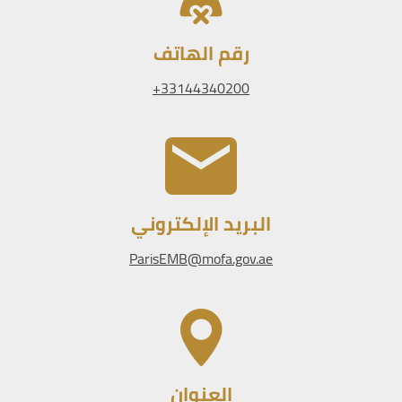
رقم الهاتف
33144340200+
البريد الإلكتروني
ParisEMB@mofa.gov.ae
العنوان