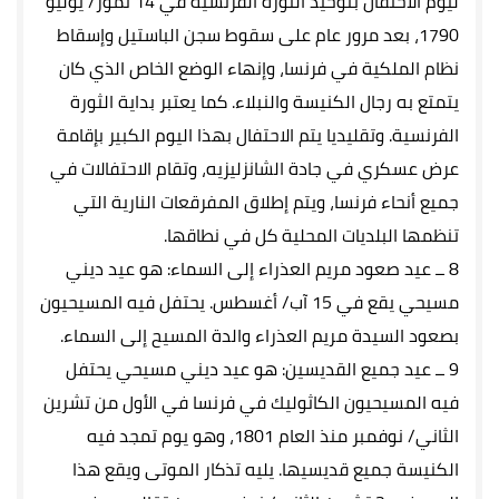
ليوم الاحتفال بتوحيد الثورة الفرنسية في 14 تموز/ يوليو
1790، بعد مرور عام على سقوط سجن الباستيل وإسقاط
نظام الملكية في فرنسا، وإنهاء الوضع الخاص الذي كان
يتمتع به رجال الكنيسة والنبلاء. كما يعتبر بداية الثورة
الفرنسية. وتقليديا يتم الاحتفال بهذا اليوم الكبير بإقامة
عرض عسكري في جادة الشانزليزيه، وتقام الاحتفالات في
جميع أنحاء فرنسا، ويتم إطلاق المفرقعات النارية التي
تنظمها البلديات المحلية كل في نطاقها.
8 ــ عيد صعود مريم العذراء إلى السماء: هو عيد ديني
مسيحي يقع في 15 آب/ أغسطس. يحتفل فيه المسيحيون
بصعود السيدة مريم العذراء والدة المسيح إلى السماء.
9 ــ عيد جميع القديسين: هو عيد ديني مسيحي يحتفل
فيه المسيحيون الكاثوليك في فرنسا في الأول من تشرين
الثاني/ نوفمبر منذ العام 1801، وهو يوم تمجد فيه
الكنيسة جميع قديسيها. يليه تذكار الموتى ويقع هذا