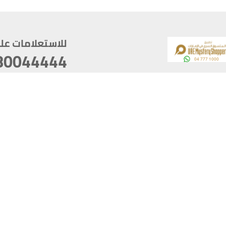
للاستعلامات على م
80044444
وقع
سخ
ؤولية
أغسطس 06, 2026 21:26:53
آخر تحديث
خصوصية
أفضل تصفح للموقع يتوجب أن 
كام
يدعم الموقع أحدث إصدار من متصفحات
ذية الرقمية