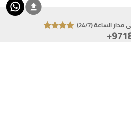
دار الساعة (24/7)
+971
تكون دقة الشاشة 1920x1080
 انترنت اكسبلورر 10.0+ ،فاير فوكس ، كروم