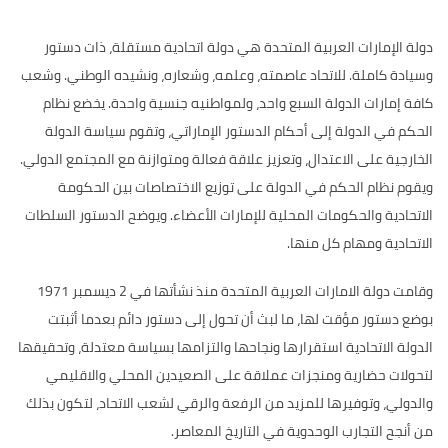
دولة الإمارات العربية المتحدة هي دولة اتحادية مستقلة، ذات دستور
وسيادة كاملة. للاتحاد عاصمته، وعلمه، وشعاره، ونشيده الوطني. وشعب
كافة إمارات الدولة السبع واحد، ولمواطنيه جنسية واحدة. يخضع نظام
الحكم في الدولة إلى أحكام الدستور الإماراتي، وتقوم سياسة الدولة
الخارجية على الاعتدال، وتعزيز علاقة فعالة ومتوازنة مع المجتمع الدولي.
ويقوم نظام الحكم في الدولة على توزيع الاختصاصات بين الحكومة
الاتحادية والحكومات المحلية للإمارات الأعضاء. ويوضح الدستور السلطات
الاتحادية ومهام كل منها.
وقامت دولة الامارات العربية المتحدة منذ نشأتها في 2 ديسمبر 1971
بوضع دستور مؤقت لها، ما لبث أن تحول إلى دستور دائم بعدما أثبتت
الدولة الاتحادية استقرارها ونجاحها والتزامها بسياسة معتدلة، وتحقيقها
لتحولات حضارية ومنجزات عملاقة على الصعيدين المحلي والاقليمي
والدولي، وتوفيرها للمزيد من الرفعة والرقي لشعب الاتحاد، لتكون بذلك
من أنجح التجارب الوحدوية في التاريخ المعاصر.