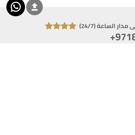
دار الساعة (24/7)
+971
تكون دقة الشاشة 1920x1080
 انترنت اكسبلورر 10.0+ ،فاير فوكس ، كروم