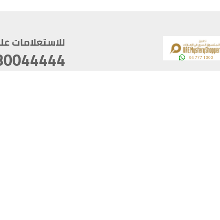
للاستعلامات على م
80044444
وقع
سخ
ؤولية
أغسطس 06, 2026 23:37:54
آخر تحديث
خصوصية
أفضل تصفح للموقع يتوجب أن 
كام
يدعم الموقع أحدث إصدار من متصفحات
ذية الرقمية