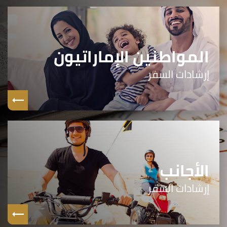
المواطنين الإماراتيون
إرشادات السفر
الأجانب
إرشادات السفر