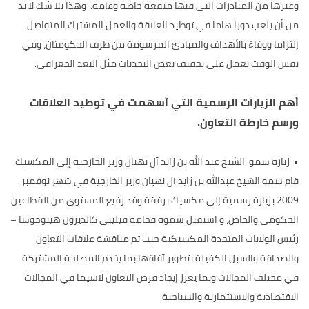
وغيرها من المبادرات التي فيها منفعة خاصة وعامة. وهذا بلا شك لا بد
من أن يلعب دورا هاما في توطيد العلاقة والعمل المشترك المتواصل
إلتزاما ووفاءً بالأهداف والمبادئ المرسومة من طرف الحكومتان، وفي
نفس الوقت تعمل على تخفيف بعض التحديات مثل البعد الجغرافي.
أهم الزيارات الرسمية التي أسهمت في توطيد العلاقات
ورسم خارطة التعاون.
•
زيارة سمو الشيخ عبد الله بن زايد آل نهيان وزير الخارجية إلى المكسيك
قام سمو الشيخ عبدالله بن زايد آل نهيان وزير الخارجية في شهر نوفمبر
2009 بزيارة رسمية إلى مكسيك برفقة وفد رفيع المستوى من القطاعين
الحكومي والخاص، و استقبل سموه فخامة فيليبي كالديرون هينوخوسا –
رئيس الولايات المتحدة المكسيكية حيث تم مناقشة علاقات التعاون
والصداقة والسبل الكفيلة بتطوير آفاقها بما يخدم المصلحة المشتركة
في مختلف المجالات وبما يعزز إيجاد فرص التعاون لاسيما في المجالات
الاقتصادية والاستثمارية والسياحية.