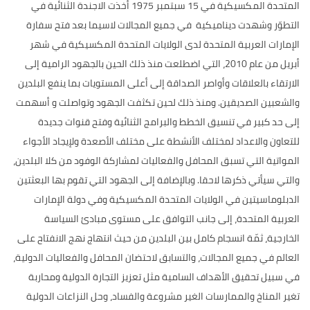
المتحدة المكسيكية في 15 سبتمبر 1975 أخذت الاجندة الثنائية في
التطوّر وشهدت ديناميكية في جميع المجالات لاسيما بعد فتح سفارة
الإمارات العربية المتحدة لدى الولايات المتحدة المكسيكية في شهر
أبريل من عام 2010، التي اضطلعت منذ ذلك الحين بالجهود الرامية إلى
الارتقاء بالعلاقات وأواصر الصداقة إلى أعلى المستويات بما ينفع البلدين
والشعبين الصديقين. ومنذ ذلك لحين تكثفت الجهود وتواصلت و أسهمت
إلى حد كبير في تنسيق الخطط والبرامج الثنائية وفتح قنوات جديدة
للتعاون والاعداد لمختلف الأنشطة على مختلف الأصعدة ولإيجاد الأجواء
المواتية التي تسبق المحافل والفعاليات لمشاركة الوفود من كلا البلدين،
والتي سيأتي ذكرها لاحقا. وبالإضافة إلى الجهود التي تقوم بها البعثتين
الدبلوماسيتين في الولايات المتحدة المكسيكية وفي دولة الإمارات
العربية المتحدة، إلى جانب التوافق على مستوى مبادئ السياسة
الخارجية، ثمّة انسجام كامل بين البلدين من حيث انتهاج نهج الانفتاح على
العالم في جميع المجالات، والتسابق لاحتضان المحافل والفعاليات الدولية،
في سبيل تحقيق الأهداف السامية مثل تعزيز التجارة الدولية ومحاربة
تغير المناخ والممارسات الغير مشروعة والفساد، وحل النزاعات الدولية