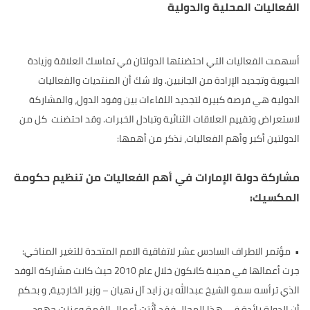
الفعاليات المحلية والدولية
أسهمت الفعاليات التي احتضنتها الدولتان في تماسك العلاقة وزيادة
الحيوية وتجديد الإرادة من الجانبين. ولا شك أن المنتديات والفعاليات
الدولية هي فرصة كبيرة لتجديد اللقاءات بين وفود الدول، والمشاركة
لاستعراض وتقييم العلاقات الثنائية وتبادل الخبرات. وقد احتضنت كل من
الدولتين أكبر وأهم الفعاليات، نذكر من أهمها:
مشاركة دولة الإمارات في أهم الفعاليات من تنظيم حكومة
المكسيك:
•
مؤتمر الاطراف السادس عشر لاتفاقية الامم المتحدة للتغير المناخي:
جرت أعمالها في مدينة كانكون خلال عام 2010 حيث كانت مشاركة الوفد
الذي ترأسه سمو الشيخ عبدالله بن زايد آل نهيان – وزير الخارجية، و بحكم
أن الدولة رائدة في هذا المجال فقد أثْرَت أعمال القمة وعززت جهود