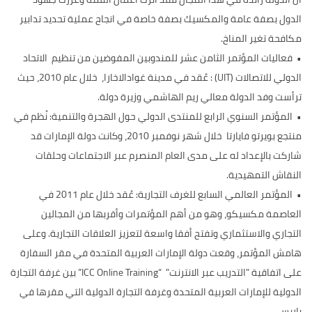
الدول بصفة عامة والمكسيك بصفة خاصة في انجاح عملية تحديد تدابير
مكافحة تغير المناخ.
•
فعاليات المؤتمر الثامن عشر للمندوبين المفوضين من تنظيم الاتحاد
الدولي للاتصالات (UIT) : عُقد في مدينة غوادالاخارا، خلال عام 2010، حيث
ترأست وفد الدولة معالي ريم الهاشمي وزيرة دولة.
•
المؤتمر السنوي الرابع للمنتدى الدولي حول الهجرة والتنمية: نُظم في
منتجع بويرتو فايارتا خلال شهر نوفمبر 2010، وكانت دولة الإمارات قد
شاركت بالإعداد له على مدى العام المنصرم عبر الاجتماعات وحلقات
النقاش التمهيدية.
•
المؤتمر العالمي السابع للغرف التجارية: عُقد خلال عام 2011 في
العاصمة مكسيكو، وهو من أهم المؤتمرات وأقربها من المجالين
التجاري والاستثماري وتفتح أفقا واسعة لتعزيز العلاقات التجارية. وعلى
هامش المؤتمر، وقعت دولة الإمارات العربية المتحدة في مقر السفارة
على اتفاقية "التدريب عبر الانترنت" “ICC Online Training” بين غرفة التجارة
الدولية للإمارات العربية المتحدة وغرفة التجارة الدولية التي مقرها في
باريس.