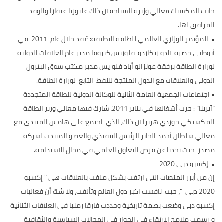
جانب المكسيك معالي وزيرة السياحة آن ذاك غليوريا غيفارا والوفد
المرافق لها.
• المؤتمر الوزاري العالمي للطاقة النظيفة: عُقد خلال عام 2011 في
أبوظبي حضره آلدو ريكاردو فلوريس كيروفا مدير عام العلاقات الدولية
لوزارة الطاقة برفقة غونزالو أباد فلوريس مدير مكتب سوق البترول
الدولي والعلاقات مع الدول المنتجة للنفط التابع لوزارة الطاقة.
•
اجتماعات الجمعية العامة الثانية للوكالة الدولية للطاقة المتجددة
“آيرينا” : جرت أشغالها في يناير 2011، شارك فيها معالي وزير الطاقة
المكسيكي جوردي هريرا آن ذاك، الذي اجتمع على هامش المنتدى مع
معالي سلطان أحمد الجابر الرئيس التنفيذي والعضو المنتدب لشركة
مصدر حيث تحدثا عن فرص التعاون العلمي في مجال الاستدامة.
•
إكسبو دبي 2020
إن من أبرز المنصات التي ارتقت بشكل ملفت بالعلاقات هي " إكسبو
2020 دبي "، حيث نافست اكبر دول العالم وتألقت، ولا شك أن فعاليات
إكسبو دبي وضعت بصمة تاريخية وحددت فارقا زمنيا في العلاقات الثنائية
و رسمت ملامح الارتقاء في الحوار في المجالات السياسية والثقافية