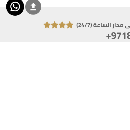
دار الساعة (24/7)
+971
تكون دقة الشاشة 1920x1080
 انترنت اكسبلورر 10.0+ ،فاير فوكس ، كروم