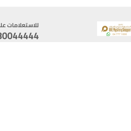
للاستعلامات على م
80044444
وقع
سخ
ؤولية
أغسطس 07, 2026 14:21:05
آخر تحديث
خصوصية
أفضل تصفح للموقع يتوجب أن 
كام
يدعم الموقع أحدث إصدار من متصفحات
ذية الرقمية