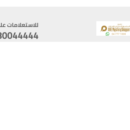
للاستعلامات على م
80044444
وقع
سخ
ؤولية
أغسطس 06, 2026 00:45:36
آخر تحديث
خصوصية
أفضل تصفح للموقع يتوجب أن 
كام
يدعم الموقع أحدث إصدار من متصفحات
ذية الرقمية