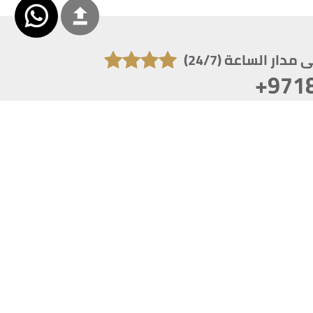
دار الساعة (24/7)
+971
تكون دقة الشاشة 1920x1080
 انترنت اكسبلورر 10.0+ ،فاير فوكس ، كروم