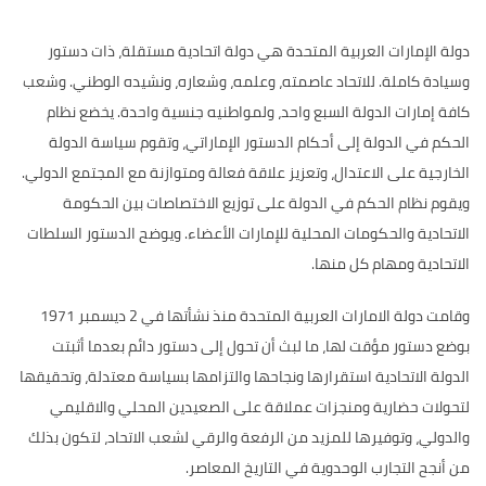
دولة الإمارات العربية المتحدة هي دولة اتحادية مستقلة، ذات دستور
وسيادة كاملة. للاتحاد عاصمته، وعلمه، وشعاره، ونشيده الوطني. وشعب
كافة إمارات الدولة السبع واحد، ولمواطنيه جنسية واحدة. يخضع نظام
الحكم في الدولة إلى أحكام الدستور الإماراتي، وتقوم سياسة الدولة
الخارجية على الاعتدال، وتعزيز علاقة فعالة ومتوازنة مع المجتمع الدولي.
ويقوم نظام الحكم في الدولة على توزيع الاختصاصات بين الحكومة
الاتحادية والحكومات المحلية للإمارات الأعضاء. ويوضح الدستور السلطات
الاتحادية ومهام كل منها.
وقامت دولة الامارات العربية المتحدة منذ نشأتها في 2 ديسمبر 1971
بوضع دستور مؤقت لها، ما لبث أن تحول إلى دستور دائم بعدما أثبتت
الدولة الاتحادية استقرارها ونجاحها والتزامها بسياسة معتدلة، وتحقيقها
لتحولات حضارية ومنجزات عملاقة على الصعيدين المحلي والاقليمي
والدولي، وتوفيرها للمزيد من الرفعة والرقي لشعب الاتحاد، لتكون بذلك
من أنجح التجارب الوحدوية في التاريخ المعاصر.