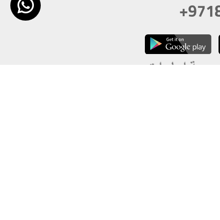
+971
تكون دقة الشاشة 1920x1080
 انترنت اكسبلورر 10.0+ ،فاير فوكس ، كروم