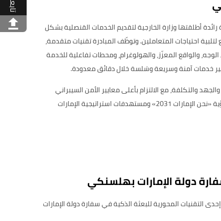
ي
تابعنا
 رائدة أطلقتها وزارة الخارجية لتقديم الخدمات القنصلية بشكل
ع لتلبية احتياجات المتعاملين. وتوظّف المبادرة تقنيات متقدمة،
لوجه، والواقع المعزّز، والهولوغرام، ومحطات تفاعلية للخدمة
توفير خدمات آمنة وسريعة وسَلسة خلال دقائق معدودة.
جهد والتكلفة، مع الالتزام بأعلى معايير الأمن السيبراني
والتميّز في تقديم الخدمة، تماشيًا مع رؤية «نحن الإمارات 2031» ومستهدفات استراتيجية الإمارات
فارة دولة الإمارات بهلسنكي
الخارجية إحدى التقنيات المحورية للبعثة الذكية في سفارة دولة الإمارات