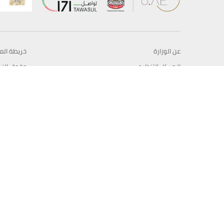
عن الوزارة
خريطة الم
الهيكل التنظيمي
حقوق الن
وعد حكومة دولة الإمارات لخدمات المستقبل
إخلاء المس
برنامج وزارة الخارجية للبعثات الدراسية
سياسة ال
وظائف
شروط وأح
بيان النفا
تواصل مع الوزارة
© حقوق النشر 2026 وزارة الخارجية