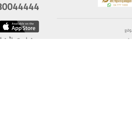
80044444
وقع
سخ
ؤولية
أغسطس 06, 2026 23:37:54
آخر تحديث
خصوصية
أفضل تصفح للموقع يتوجب أن 
كام
يدعم الموقع أحدث إصدار من متصفحات
ذية الرقمية