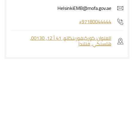
HelsinkiEMB@mofa.gov.ae
+97180044444
العنوان: كوركيفورينكاتو، 41 أ 12، 00130،
هلسنكي، فنلندا