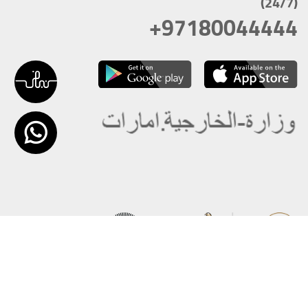
(24/7)
+97180044444