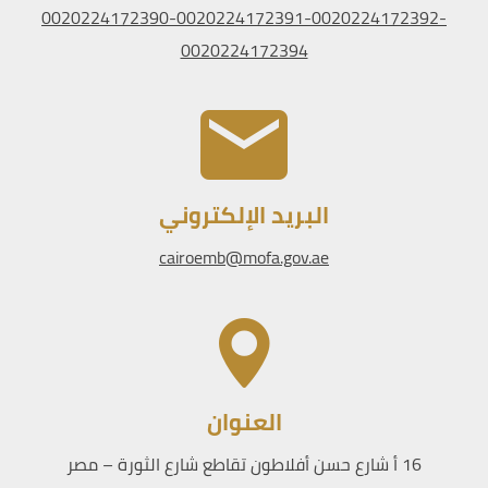
0020224172390-0020224172391-0020224172392-
0020224172394
البريد الإلكتروني
cairoemb@mofa.gov.ae
العنوان
16 أ شارع حسن أفلاطون تقاطع شارع الثورة – مصر