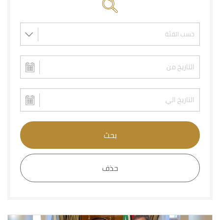
بحث
حذف