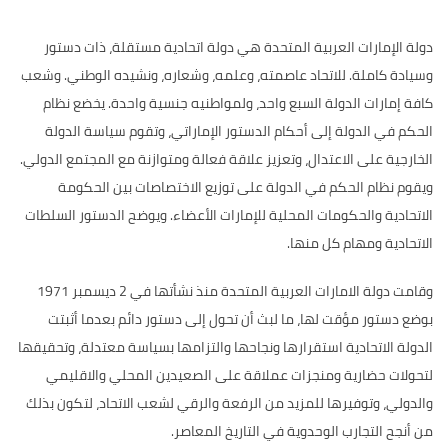
دولة الإمارات العربية المتحدة هي دولة اتحادية مستقلة، ذات دستور
وسيادة كاملة. للاتحاد عاصمته، وعلمه، وشعاره، ونشيده الوطني. وشعب
كافة إمارات الدولة السبع واحد، ولمواطنيه جنسية واحدة. يخضع نظام
الحكم في الدولة إلى أحكام الدستور الإماراتي، وتقوم سياسة الدولة
الخارجية على الاعتدال، وتعزيز علاقة فعالة ومتوازنة مع المجتمع الدولي.
ويقوم نظام الحكم في الدولة على توزيع الاختصاصات بين الحكومة
الاتحادية والحكومات المحلية للإمارات الأعضاء. ويوضح الدستور السلطات
الاتحادية ومهام كل منها.
وقامت دولة الامارات العربية المتحدة منذ نشأتها في 2 ديسمبر 1971
بوضع دستور مؤقت لها، ما لبث أن تحول إلى دستور دائم بعدما أثبتت
الدولة الاتحادية استقرارها ونجاحها والتزامها بسياسة معتدلة، وتحقيقها
لتحولات حضارية ومنجزات عملاقة على الصعيدين المحلي والاقليمي
والدولي، وتوفيرها للمزيد من الرفعة والرقي لشعب الاتحاد، لتكون بذلك
من أنجح التجارب الوحدوية في التاريخ المعاصر.