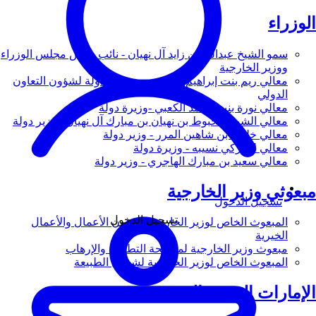
الوزراء
سمو الشيخ عبدالله بن زايد آل نهيان - نائب رئيس مجلس الوزراء
ووزير الخارجية
معالي ريم بنت إبراهيم الهاشمي - وزيرة دولة لشؤون التعاون
الدولي
معالي نورة بنت محمد الكعبي -وزيرة دولة
معالي الشيخ شخبوط بن نهيان بن مبارك آل نهيان - وزير دولة
معالي خليفة بن شاهين المرر - وزير دولة
معالي لانا زكي نسيبه - وزيرة دولة
معالي سعيد بن مبارك الهاجري - وزير دولة
مبعوثي وزير الخارجية
تسجيل الدخول
تسجيل الدخول
المبعوث الخاص لوزير الخارجية لشؤون الأعمال والأعمال
الخيرية
مبعوث وزير الخارجية لمكافحة التطرف والإرهاب
المبعوث الخاص لوزير الخارجية لشؤون الطبيعة
الإمارات العربية المتحدة