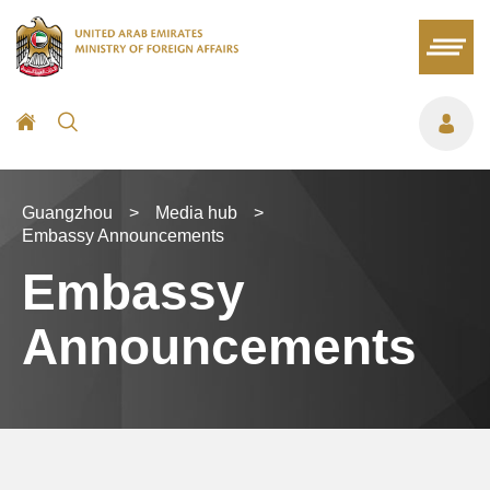
2026
2026
一
一
二
二
三
三
四
四
五
五
六
六
日
日
27
27
28
28
29
29
30
30
31
31
1
1
2
2
3
3
4
4
5
5
6
6
7
7
8
8
9
9
10
10
11
11
12
12
13
13
14
14
15
15
16
16
Guangzhou
>
Media hub
>
17
17
18
18
19
19
20
20
21
21
22
22
23
23
Embassy Announcements
24
24
25
25
26
26
27
27
28
28
29
29
30
30
Embassy
31
31
1
1
2
2
3
3
4
4
5
5
6
6
Announcements