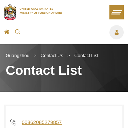
Guangzhou
>
Contact Us
>
Contact List
Contact List
00862085279857