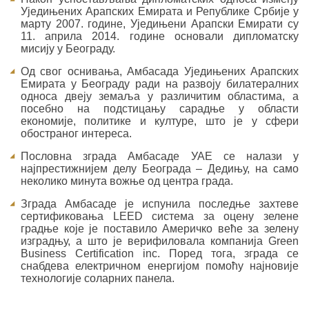
Уједињених Арапских Емирата и Републике Србије у
марту 2007. године, Уједињени Арапски Емирати су
11. априла 2014. године основали дипломатску
мисију у Београду.
Од свог оснивања, Амбасада Уједињених Арапских
Емирата у Београду ради на развоју билатералних
односа двеју земаља у различитим областима, а
посебно на подстицању сарадње у области
економије, политике и културе, што је у сфери
обостраног интереса.
Пословна зграда Амбасаде УАЕ се налази у
најпрестижнијем делу Београда – Дедињу, на само
неколико минута вожње од центра града.
Зграда Амбасаде је испунила последње захтеве
сертификовања
LEED
система за оцену зелене
градње које је поставило Америчко веће за зелену
изградњу, а што је верифиловала компанија
Green
Business
Certification
inc
. Поред тога, зграда се
снабдева електричном енергијом помоћу најновије
технологије соларних панела.