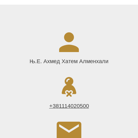
Њ.Е. Ахмед Хатем Алменхали
+381114020500