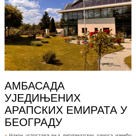
АМБАСАДА
УЈЕДИЊЕНИХ
АРАПСКИХ ЕМИРАТА У
БЕОГРАДУ
Након успостављања дипломатских односа између