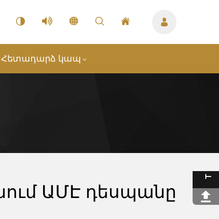
Հետադարձ կապ
ում ԱՄԷ դեսպանը