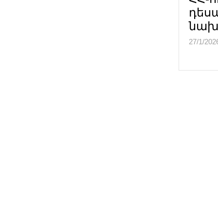
դես
նախ