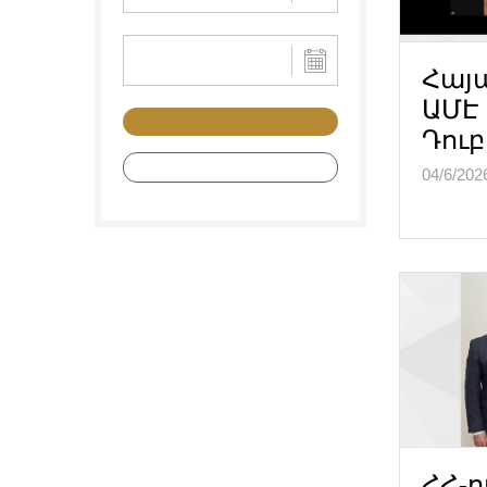
Հայ
ԱՄԷ
Դու
ՀՀ-ո