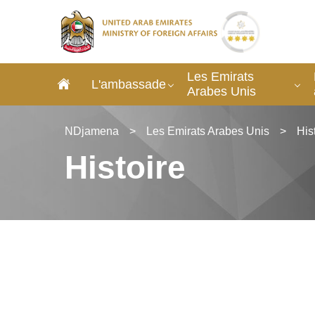
Les Emirats
L'ambassade
Arabes Unis
NDjamena
>
Les Emirats Arabes Unis
>
His
Histoire