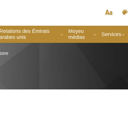
Relations des Émirats
Moyeu
Services
arabes unis
médias
toire