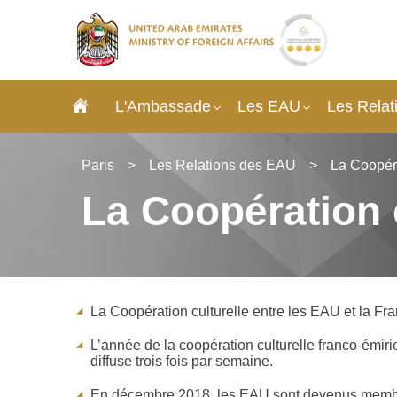
L'Ambassade
Les EAU
Les Rela
Paris
>
Les Relations des EAU
>
La Coopéra
La Coopération 
La Coopération culturelle entre les EAU et la F
L’année de la coopération culturelle franco-émir
diffuse trois fois par semaine.
En décembre 2018, les EAU sont devenus membres