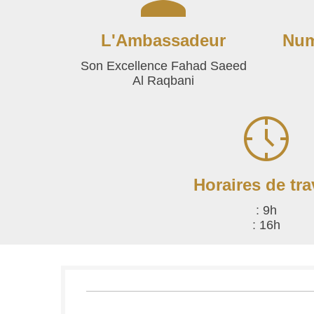
L'Ambassadeur
Num
Son Excellence Fahad Saeed
Al Raqbani
Horaires de tra
:
9h
:
16h