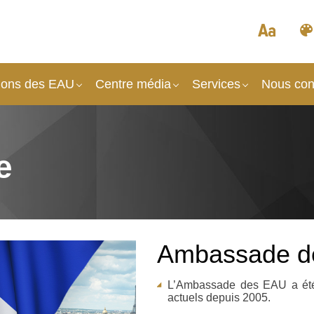
tions des EAU
Centre média
Services
Nous con
e
Ambassade de
L’Ambassade des EAU a été 
actuels depuis 2005.