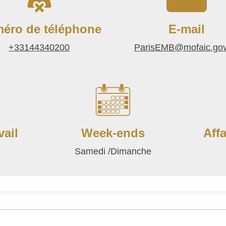
éro de téléphone
E-mail
+33144340200
ParisEMB@mofaic.gov
vail
Week-ends
Aff
Samedi /Dimanche