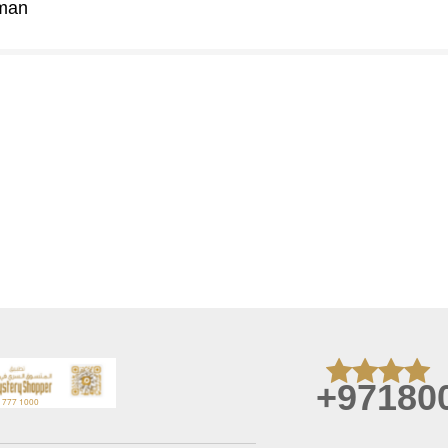
lman
+97180