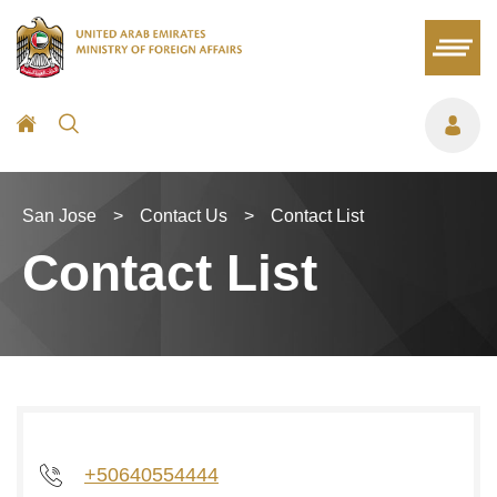
San Jose
>
Contact Us
>
Contact List
Contact List
+50640554444