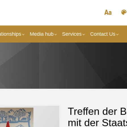
tionships
Media hub
Services
Contact Us
Treffen der 
mit der Staa