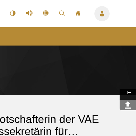
Botschafterin der VAE
tssekretärin für…